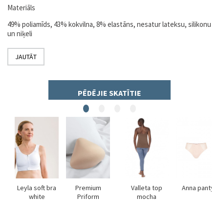
Materiāls
49% poliamīds, 43% kokvilna, 8% elastāns, nesatur lateksu, silikonu
un niķeli
JAUTĀT
PĒDĒJIE SKATĪTIE
ra
Leyla soft bra
Premium
Valleta top
Anna panty
white
Priform
mocha