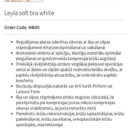
Leyla soft bra white
Order Code: 44605
Regulējamas platas oderētas siksnas ar āķa un cilpas
stiprinājumiem ērtai piestiprināšanai un valkāšanai
Anatomiski veidota ar spēcīgu, elastīgu materiālu optimālai
piegulšanai un gredzenveida kompresijai krūšu augšdaļā
Priekšējā rāvējslēdzēja aizdare vieglākai piekļuvei operācijas
vietai ar āķiem un cilpām apakšā nodrošina lielāku drošību, ar
papildu rāvējslēdzēja aizsardzību, lai nodrošinātu papildu
komfortu
Bezšuvju divpusējās kabatās var ērti turēt Priform vai
Leisure Form
Āķa un cilpas stiprinājuma atloks muguras vidusdaļā, lai
piestiprinātu pie kompresijas jostas mīkstu kompresijas
siksnas stabilizatoru, lai josta noturētu vietā
Piemērots: krūšu rekonstrukcijai, krūšu samazināšanai, krūšu
palielināšanai, krūšu pacelšanai, onkoplastiskām krūšu
operācijām, mastektomijai