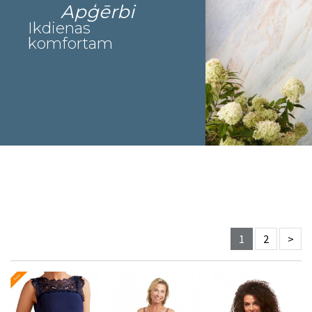
Apģērbi
Ikdienas
komfortam
1
2
>