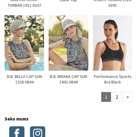
TURBAN 1011-0167
0391
B.B. BELLA CAP SUN
B.B. BRIANA CAP SUN
Performance Sports
1328-0844
1492-0844
Bra Black
1
2
>
Seko mums