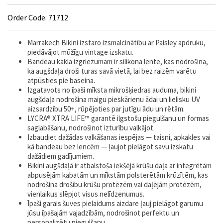
Order Code: 71712
Marrakech Bikini izstaro izsmalcinātību ar Paisley apdruku,
piedāvājot mūžīgu vintage izskatu.
Bandeau kakla izgriezumam ir silikona lente, kas nodrošina,
ka augšdaļa droši turas savā vietā, lai bez raizēm varētu
atpūsties pie baseina.
Izgatavots no īpaši mīksta mikrošķiedras auduma, bikini
augšdaļa nodrošina maigu pieskārienu ādai un lielisku UV
aizsardzību 50+, rūpējoties par jutīgu ādu un rētām.
LYCRA® XTRA LIFE™ garantē ilgstošu piegulšanu un formas
saglabāšanu, nodrošinot izturību valkājot.
Izbaudiet dažādas valkāšanas iespējas — taisni, apkakles vai
kā bandeau bez lencēm — ļaujot pielāgot savu izskatu
dažādiem gadījumiem.
Bikini augšdaļā ir atbalstoša iekšējā krūšu daļa ar integrētām
abpusējām kabatām un mīkstām polsterētām krūzītēm, kas
nodrošina drošību krūšu protēzēm vai daļējām protēzēm,
vienlaikus slēpjot visus nelīdzenumus.
Īpaši garais šuves pielaidums aizdare ļauj pielāgot garumu
jūsu īpašajām vajadzībām, nodrošinot perfektu un
personalizētu piegulšanu.