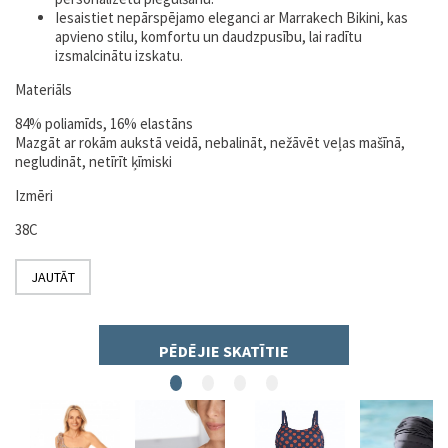
Iesaistiet nepārspējamo eleganci ar Marrakech Bikini, kas
apvieno stilu, komfortu un daudzpusību, lai radītu
izsmalcinātu izskatu.
Materiāls
84% poliamīds, 16% elastāns
Mazgāt ar rokām aukstā veidā, nebalināt, nežāvēt veļas mašīnā,
negludināt, netīrīt ķīmiski
Izmēri
38C
JAUTĀT
PĒDĒJIE SKATĪTIE