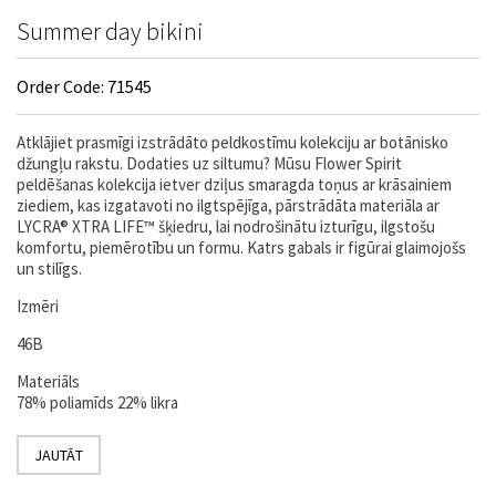
Summer day bikini
Order Code: 71545
Atklājiet prasmīgi izstrādāto peldkostīmu kolekciju ar botānisko
džungļu rakstu. Dodaties uz siltumu? Mūsu Flower Spirit
peldēšanas kolekcija ietver dziļus smaragda toņus ar krāsainiem
ziediem, kas izgatavoti no ilgtspējīga, pārstrādāta materiāla ar
LYCRA® XTRA LIFE™ šķiedru, lai nodrošinātu izturīgu, ilgstošu
komfortu, piemērotību un formu. Katrs gabals ir figūrai glaimojošs
un stilīgs.
Izmēri
46B
Materiāls
78% poliamīds 22% likra
JAUTĀT