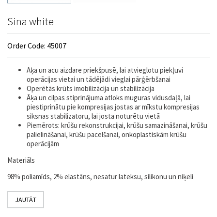
Sina white
Order Code: 45007
Āķa un acu aizdare priekšpusē, lai atvieglotu piekļuvi
operācijas vietai un tādējādi vieglai pārģērbšanai
Operētās krūts imobilizācija un stabilizācija
Āķa un cilpas stiprinājuma atloks muguras vidusdaļā, lai
piestiprinātu pie kompresijas jostas ar mīkstu kompresijas
siksnas stabilizatoru, lai josta noturētu vietā
Piemērots: krūšu rekonstrukcijai, krūšu samazināšanai, krūšu
palielināšanai, krūšu pacelšanai, onkoplastiskām krūšu
operācijām
Materiāls
98% poliamīds, 2% elastāns, nesatur lateksu, silikonu un niķeli
JAUTĀT