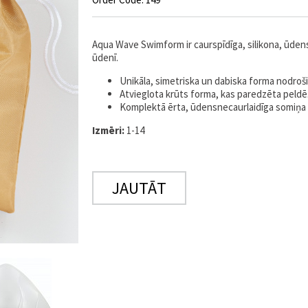
Aqua Wave Swimform ir caurspīdīga, silikona, ūden
ūdenī.
Unikāla, simetriska un dabiska forma nodroši
Atvieglota krūts forma, kas paredzēta peldē
Komplektā ērta, ūdensnecaurlaidīga somiņa
Izmēri:
1-14
JAUTĀT