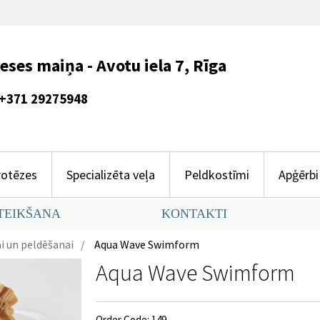
es maiņa - Avotu iela 7, Rīga
275948
rotēzes
Specializēta veļa
Peldkostīmi
Apģērbi
TEIKŠANA
KONTAKTI
i un peldēšanai
Aqua Wave Swimform
Aqua Wave Swimform
Order Code: 149