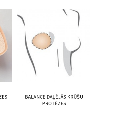
ZES
BALANCE DAĻĒJĀS KRŪŠU
KRŪŠU PROT
PROTĒZES