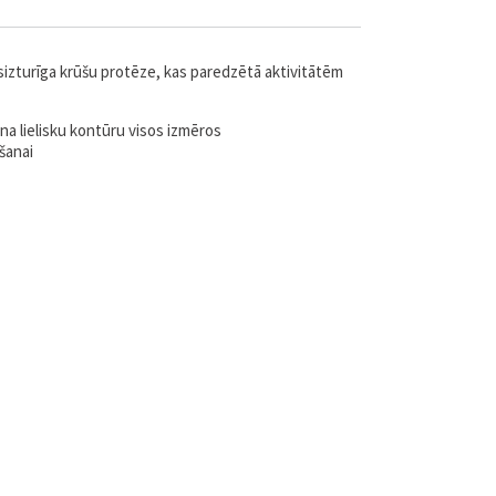
sizturīga krūšu protēze, kas paredzētā aktivitātēm
na lielisku kontūru visos izmēros
šanai