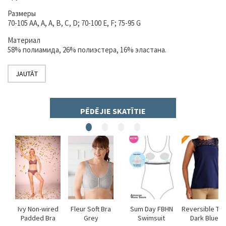
Размеры
70-105 AA, A, A, B, C, D; 70-100 E, F; 75-95 G
Материал
58% полиамида, 26% полиэстера, 16% эластана.
JAUTĀT
PĒDĒJIE SKATĪTIE
Ivy Non-wired
Fleur Soft Bra
Sum Day FBHN
Reversible To
Padded Bra
Grey
Swimsuit
Dark Blue