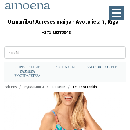
Uzmanību! Adreses maiņa - Avotu iela 7, Rīga
+371 29275948
ОПРЕДЕЛЕНИЕ
КОНТАКТЫ
ЗАБОТЯСЬ О СЕБЕ!
РАЗМЕРА
БЮСТГАЛЬТЕРА
Sākums
Купальники
Танкини
Ecuador tankini