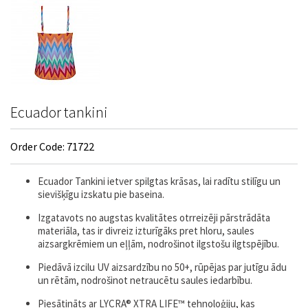
Ecuador tankini
Order Code: 71722
Ecuador Tankini ietver spilgtas krāsas, lai radītu stilīgu un
sievišķīgu izskatu pie baseina.
Izgatavots no augstas kvalitātes otrreizēji pārstrādāta
materiāla, tas ir divreiz izturīgāks pret hloru, saules
aizsargkrēmiem un eļļām, nodrošinot ilgstošu ilgtspējību.
Piedāvā izcilu UV aizsardzību no 50+, rūpējas par jutīgu ādu
un rētām, nodrošinot netraucētu saules iedarbību.
Piesātināts ar LYCRA® XTRA LIFE™ tehnoloģiju, kas