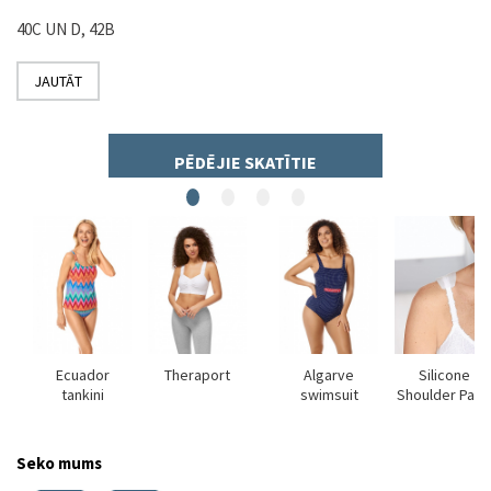
40C UN D, 42B
JAUTĀT
PĒDĒJIE SKATĪTIE
ra
Ecuador
Theraport
Algarve
Silicone
tankini
swimsuit
Shoulder Pads
Seko mums