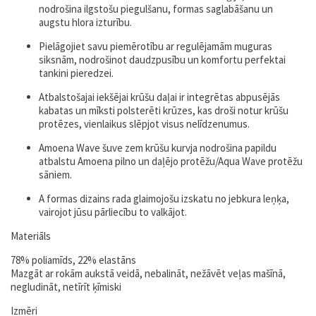
nodrošina ilgstošu piegulšanu, formas saglabāšanu un
augstu hlora izturību.
Pielāgojiet savu piemērotību ar regulējamām muguras
siksnām, nodrošinot daudzpusību un komfortu perfektai
tankini pieredzei.
Atbalstošajai iekšējai krūšu daļai ir integrētas abpusējās
kabatas un mīksti polsterēti krūzes, kas droši notur krūšu
protēzes, vienlaikus slēpjot visus nelīdzenumus.
Amoena Wave šuve zem krūšu kurvja nodrošina papildu
atbalstu Amoena pilno un daļējo protēžu/Aqua Wave protēžu
sāniem.
A formas dizains rada glaimojošu izskatu no jebkura leņķa,
vairojot jūsu pārliecību to valkājot.
Materiāls
78% poliamīds, 22% elastāns
Mazgāt ar rokām aukstā veidā, nebalināt, nežāvēt veļas mašīnā,
negludināt, netīrīt ķīmiski
Izmēri