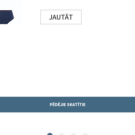
JAUTĀT
PĒDĒJIE SKATĪTIE