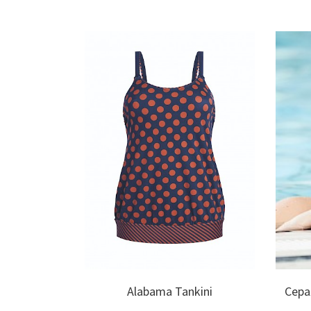
suit
Alabama Tankini
Сера