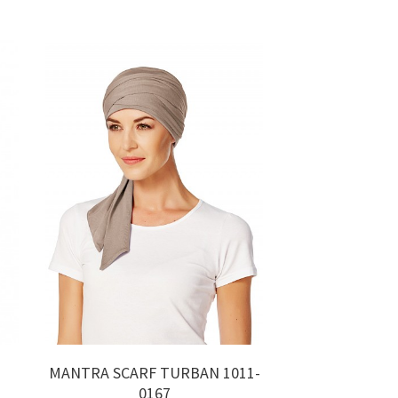
MANTRA SCARF TURBAN 1011-
Ivy Non-wir
0167