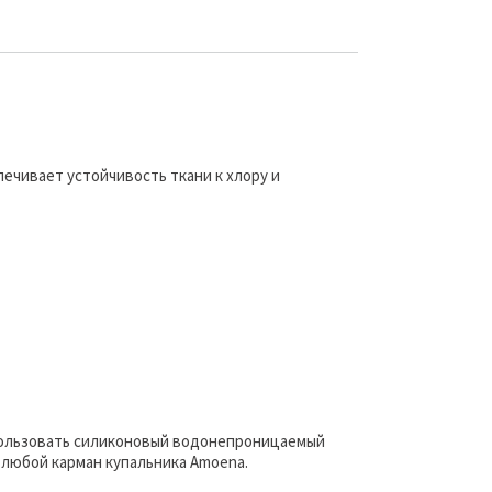
печивает устойчивость ткани к хлору и
пользовать силиконовый водонепроницаемый
 любой карман купальника Amoena.